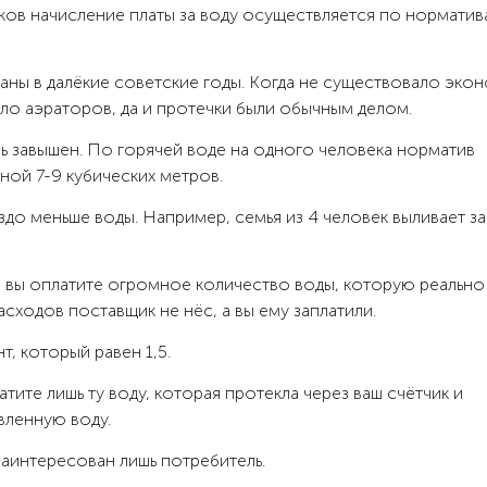
иков начисление платы за воду осуществляется по норматив
ны в далёкие советские годы. Когда не существовало эко
было аэраторов, да и протечки были обычным делом.
ь завышен. По горячей воде на одного человека норматив
дной 7-9 кубических метров.
до меньше воды. Например, семья из 4 человек выливает за
в вы оплатите огромное количество воды, которую реально
асходов поставщик не нёс, а вы ему заплатили.
 который равен 1,5.
тите лишь ту воду, которая протекла через ваш счётчик и
вленную воду.
заинтересован лишь потребитель.