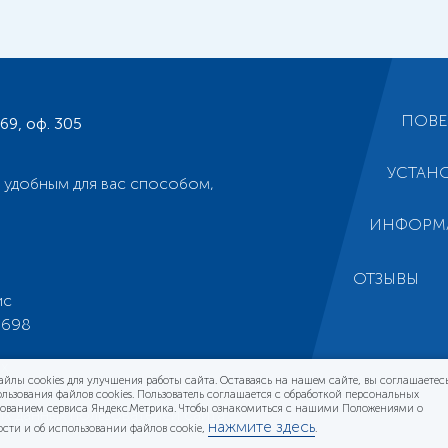
ПОВЕ
169, оф. 305
УСТАН
 удобным для вас способом,
ИНФОРМ
ОТЗЫВЫ
ис
5698
х
х
йлы cookies для улучшения работы сайта. Оставаясь на нашем сайте, вы соглашаетес
льзования файлов cookies. Пользователь соглашается с обработкой персональных
зованием сервиса Яндекс.Метрика. Чтобы ознакомиться с нашими Положениями о
х данных пользователей сайта
нажмите здесь
сти и об использовании файлов cookie,
.