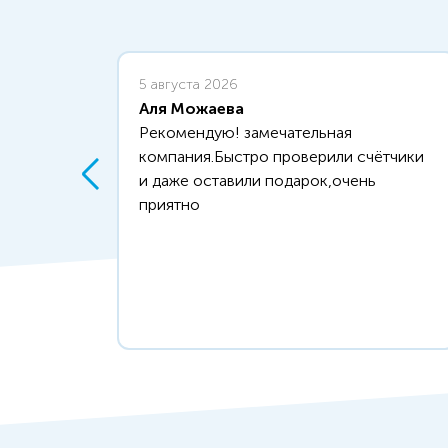
5 августа 2026
Аля Можаева
.
Рекомендую! замечательная
бное
компания.Быстро проверили счётчики
и даже оставили подарок,очень
ерка
приятно
р
ументы
иях.