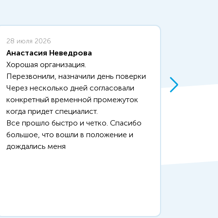
28 июля 2026
26 июл
Анастасия Неведрова
Наиля
Хорошая организация.
Одноз
Перезвонили, назначили день поверки
Поверк
Через несколько дней согласовали
заявку
конкретный временной промежуток
назнач
когда придет специалист.
отмети
Все прошло быстро и четко. Спасибо
час.Не
большое, что вошли в положение и
ждать 
дождались меня