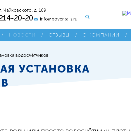
л. Чайковского, д. 169
 214-20-20
info@poverka-s.ru
/
НОВОСТИ
/
ОТЗЫВЫ
/
О КОМПАНИИ
/
ановка водосчётчиков
АЯ УСТАНОВКА
ОВ
та воды или просто водосчётчики плотн