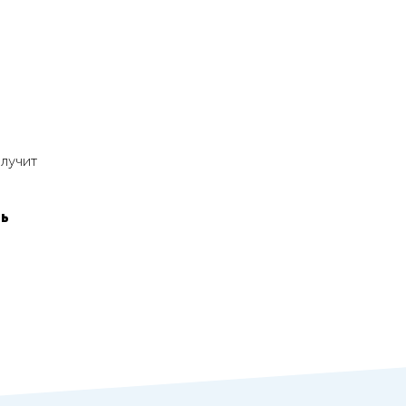
лучит
ть