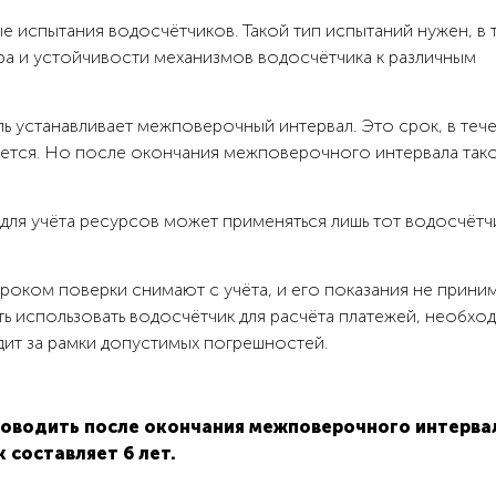
е испытания водосчётчиков. Такой тип испытаний нужен, в 
ра и устойчивости механизмов водосчётчика к различным
 устанавливает межповерочный интервал. Это срок, в теч
яется. Но после окончания межповерочного интервала так
для учёта ресурсов может применяться лишь тот водосчётч
роком поверки снимают с учёта, и его показания не прини
ть использовать водосчётчик для расчёта платежей, необхо
дит за рамки допустимых погрешностей.
оводить после окончания межповерочного интервал
 составляет 6 лет.