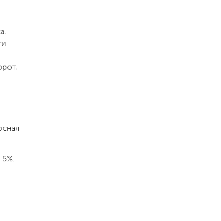
а.
ти
орот,
осная
 5%.