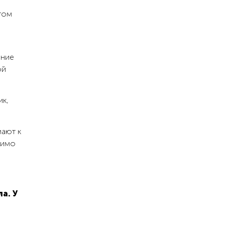
том
ение
ой
ик,
мают к
димо
а. У