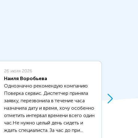
26 июля 2026
6 июля
Наиля Воробьева
Надеж
Однозначно рекомендую компанию
норм, 
Поверка сервис. Диспетчер приняла
сделал
заявку, перезвонила в течение часа
назначила дату и время, хочу особенно
отметить интервал времени всего один
час.Не нужно целый день сидеть и
ждать специалиста. За час до при...