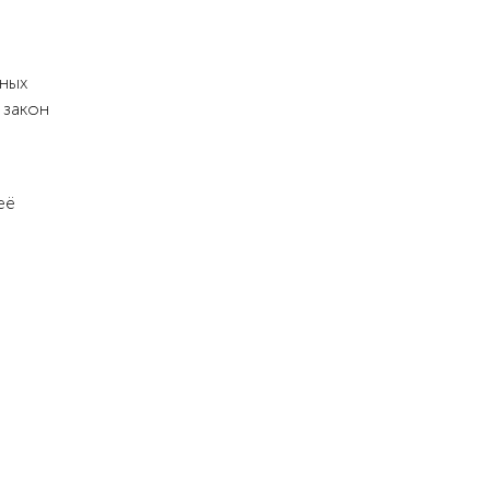
ьных
 закон
её