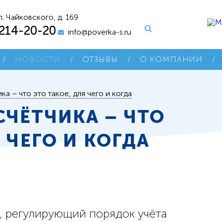
л. Чайковского, д. 169
 214-20-20
info@poverka-s.ru
/
НОВОСТИ
/
ОТЗЫВЫ
/
О КОМПАНИИ
/
а – что это такое, для чего и когда
СЧЁТЧИКА – ЧТО
 ЧЕГО И КОГДА
н, регулирующий порядок учёта