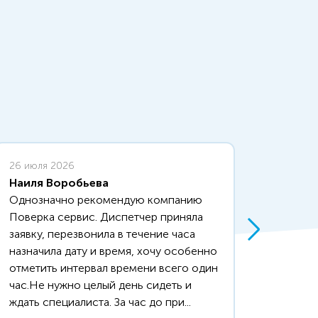
26 июля 2026
6 июля
Наиля Воробьева
Надеж
Однозначно рекомендую компанию
норм, 
Поверка сервис. Диспетчер приняла
сделал
заявку, перезвонила в течение часа
назначила дату и время, хочу особенно
отметить интервал времени всего один
час.Не нужно целый день сидеть и
ждать специалиста. За час до при...