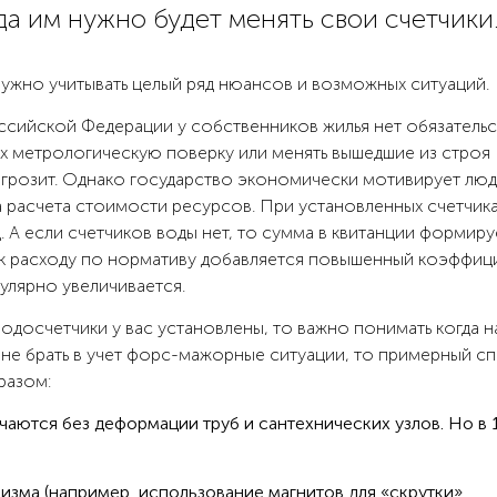
да им нужно будет менять свои счетчики
ужно учитывать целый ряд нюансов и возможных ситуаций.
оссийской Федерации у собственников жилья нет обязательс
 их метрологическую поверку или менять вышедшие из строя
е грозит. Однако государство экономически мотивирует люд
а расчета стоимости ресурсов. При установленных счетчик
. А если счетчиков воды нет, то сумма в квитанции формиру
 расходу по нормативу добавляется повышенный коэффици
улярно увеличивается.
одосчетчики у вас установлены, то важно понимать когда н
 не брать в учет форс-мажорные ситуации, то примерный с
разом:
аются без деформации труб и сантехнических узлов. Но в
изма (например, использование магнитов для «скрутки»