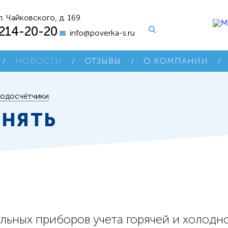
л. Чайковского, д. 169
 214-20-20
info@poverka-s.ru
/
НОВОСТИ
/
ОТЗЫВЫ
/
О КОМПАНИИ
/
 водосчётчики
ЕНЯТЬ
И
льных приборов учета горячей и холодн