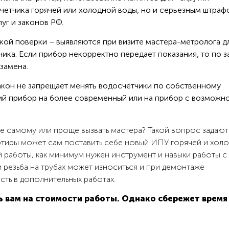
счетчика горячей или холодной воды, но и серьезным штраф
уг и законов РФ.
ой поверки – выявляются при визите мастера-метролога д
ка. Если прибор некорректно передает показания, то по з
замена.
кон не запрещает менять водосчётчики по собственному
ий прибор на более современный или на прибор с возможн
ре самому или проще вызвать мастера? Такой вопрос задают
артиры может сам поставить себе новый ИПУ горячей и хол
й работы, как минимум нужен инструмент и навыки работы с 
м резьба на трубах может износиться и при демонтаже
ть в дополнительных работах.
ь вам на стоимости работы. Однако сбережет время