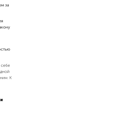
ом за
ля
акону
остью
 себе
одной
ним. К
 и