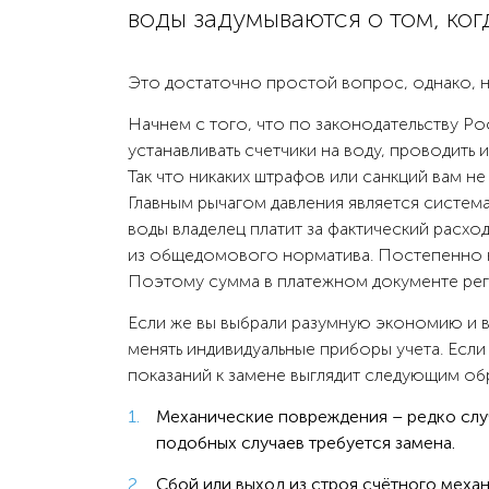
воды задумываются о том, ког
Это достаточно простой вопрос, однако, н
Начнем с того, что по законодательству Р
устанавливать счетчики на воду, проводить
Так что никаких штрафов или санкций вам н
Главным рычагом давления является систем
воды владелец платит за фактический расход
из общедомового норматива. Постепенно к
Поэтому сумма в платежном документе рег
Если же вы выбрали разумную экономию и в
менять индивидуальные приборы учета. Если
показаний к замене выглядит следующим об
Механические повреждения – редко случ
подобных случаев требуется замена.
Сбой или выход из строя счётного механ