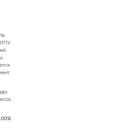
.
тв
 ИПУ.
ей.
ах
ется
ент.
адо
писок
 100%