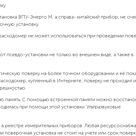
тановка ВПУ-Энерго М, а справа- китайский прибор, не оче
очную установку.
 расходомер не может использоваться при проведении пове
т псевдо-установки не только во внешнем виде, а также в
ическую поверку на более точном оборудовании и её пок
расходомер, купленный в Интернете, поверку не проходил и
грешностью.
ую память. С помощью встроенной памяти можно восстано
одилась при помощи этой установки. Ультразвуковые
е в реестре измерительных приборов. Любая ресурсоснаб
и поверочная установка не стоит на учёте или срок поверк