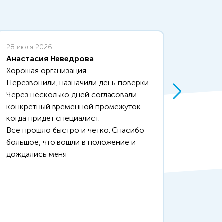
28 июля 2026
26 июл
Анастасия Неведрова
Наиля
Хорошая организация.
Одноз
Перезвонили, назначили день поверки
Поверк
Через несколько дней согласовали
заявку
конкретный временной промежуток
назнач
когда придет специалист.
отмети
Все прошло быстро и четко. Спасибо
час.Не
большое, что вошли в положение и
ждать 
дождались меня