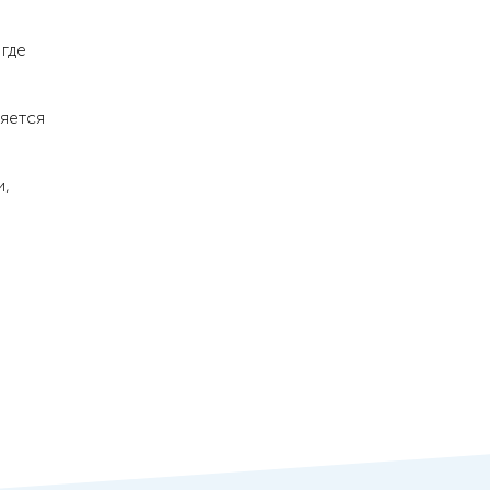
где
яется
и,