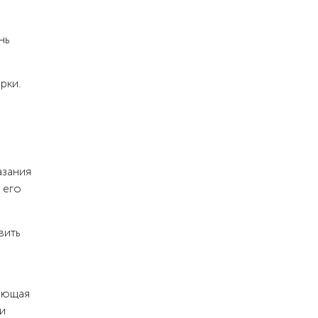
нь
рки.
азания
 его
вить
жающая
и