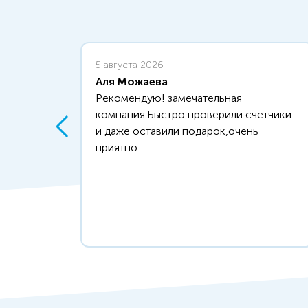
5 августа 2026
Аля Можаева
.
Рекомендую! замечательная
бное
компания.Быстро проверили счётчики
и даже оставили подарок,очень
ерка
приятно
р
ументы
иях.