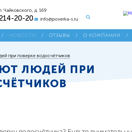
л. Чайковского, д. 169
 214-20-20
info@poverka-s.ru
/
НОВОСТИ
/
ОТЗЫВЫ
/
О КОМПАНИИ
/
дей при поверке водосчётчиков
ЮТ ЛЮДЕЙ ПРИ
СЧЁТЧИКОВ
ерку водосчётчика? Будьте внимательн